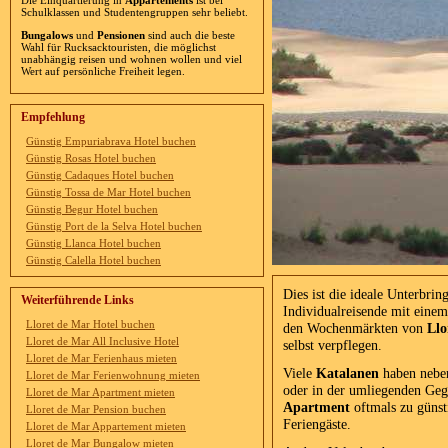
Die Einquartierung in
Appartements
ist bei
Schulklassen und Studentengruppen sehr beliebt.
Bungalows
und
Pensionen
sind auch die beste
Wahl für Rucksacktouristen, die möglichst
unabhängig reisen und wohnen wollen und viel
Wert auf persönliche Freiheit legen.
Empfehlung
Günstig Empuriabrava Hotel buchen
Günstig Rosas Hotel buchen
Günstig Cadaques Hotel buchen
Günstig Tossa de Mar Hotel buchen
Günstig Begur Hotel buchen
Günstig Port de la Selva Hotel buchen
Günstig Llanca Hotel buchen
Günstig Calella Hotel buchen
Dies ist die ideale Unterbri
Weiterführende Links
Individualreisende mit eine
Lloret de Mar Hotel buchen
den Wochenmärkten von
Llo
Lloret de Mar All Inclusive Hotel
selbst verpflegen.
Lloret de Mar Ferienhaus mieten
Viele
Katalanen
haben neben
Lloret de Mar Ferienwohnung mieten
oder in der umliegenden Ge
Lloret de Mar Apartment mieten
Apartment
oftmals zu günst
Lloret de Mar Pension buchen
Feriengäste.
Lloret de Mar Appartement mieten
Lloret de Mar Bungalow mieten