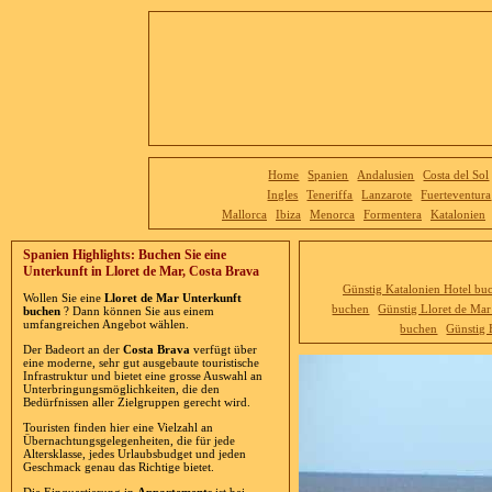
Home
Spanien
Andalusien
Costa del Sol
Ingles
Teneriffa
Lanzarote
Fuerteventura
Mallorca
Ibiza
Menorca
Formentera
Katalonien
Spanien Highlights: Buchen Sie eine
Unterkunft in Lloret de Mar, Costa Brava
Günstig Katalonien Hotel bu
Wollen Sie eine
Lloret de Mar Unterkunft
buchen
Günstig Lloret de Ma
buchen
? Dann können Sie aus einem
umfangreichen Angebot wählen.
buchen
Günstig 
Der Badeort an der
Costa Brava
verfügt über
eine moderne, sehr gut ausgebaute touristische
Infrastruktur und bietet eine grosse Auswahl an
Unterbringungsmöglichkeiten, die den
Bedürfnissen aller Zielgruppen gerecht wird.
Touristen finden hier eine Vielzahl an
Übernachtungsgelegenheiten, die für jede
Altersklasse, jedes Urlaubsbudget und jeden
Geschmack genau das Richtige bietet.