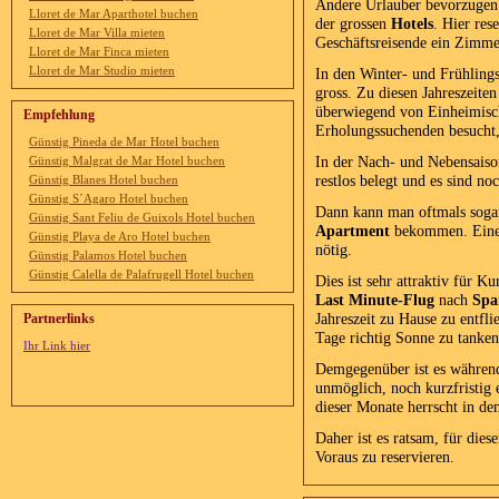
Andere Urlauber bevorzugen d
Lloret de Mar Aparthotel buchen
der grossen
Hotels
. Hier res
Lloret de Mar Villa mieten
Geschäftsreisende ein Zimme
Lloret de Mar Finca mieten
Lloret de Mar Studio mieten
In den Winter- und Frühlings
gross. Zu diesen Jahreszeite
überwiegend von Einheimisc
Empfehlung
Erholungssuchenden besucht,
Günstig Pineda de Mar Hotel buchen
In der Nach- und Nebensaiso
Günstig Malgrat de Mar Hotel buchen
restlos belegt und es sind no
Günstig Blanes Hotel buchen
Günstig S´Agaro Hotel buchen
Dann kann man oftmals soga
Günstig Sant Feliu de Guixols Hotel buchen
Apartment
bekommen. Eine v
Günstig Playa de Aro Hotel buchen
nötig.
Günstig Palamos Hotel buchen
Günstig Calella de Palafrugell Hotel buchen
Dies ist sehr attraktiv für K
Last Minute-Flug
nach
Spa
Jahreszeit zu Hause zu entfl
Partnerlinks
Tage richtig Sonne zu tanken
Ihr Link hier
Demgegenüber ist es während
unmöglich, noch kurzfristig
dieser Monate herrscht in de
Daher ist es ratsam, für die
Voraus zu reservieren.